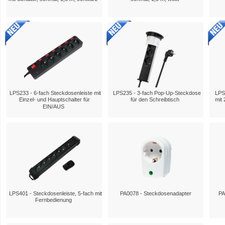
LPS233 - 6-fach Steckdosenleiste mit
LPS235 - 3-fach Pop-Up-Steckdose
LPS
Einzel- und Hauptschalter für
für den Schreibtisch
mit 
EIN/AUS
LPS401 - Steckdosenleiste, 5-fach mit
PA0078 - Steckdosenadapter
PA
Fernbedienung