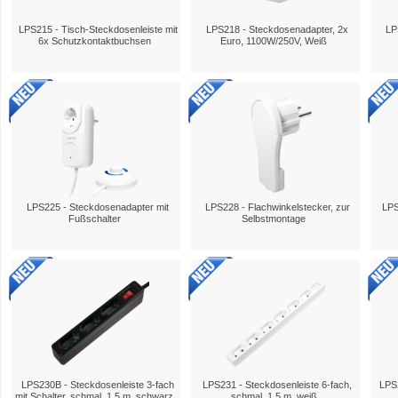
LPS215 - Tisch-Steckdosenleiste mit
LPS218 - Steckdosenadapter, 2x
LP
6x Schutzkontaktbuchsen
Euro, 1100W/250V, Weiß
LPS225 - Steckdosenadapter mit
LPS228 - Flachwinkelstecker, zur
LPS
Fußschalter
Selbstmontage
LPS230B - Steckdosenleiste 3-fach
LPS231 - Steckdosenleiste 6-fach,
LPS2
mit Schalter, schmal, 1,5 m, schwarz
schmal, 1,5 m, weiß