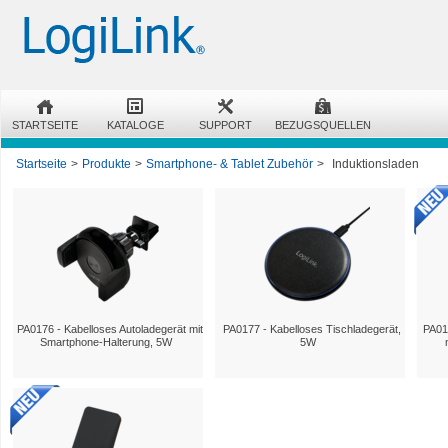
STARTSEITE
KATALOGE
SUPPORT
BEZUGSQUELLEN
Startseite
>
Produkte
>
Smartphone- & Tablet Zubehör
>
Induktionsladen
PA0176 - Kabelloses Autoladegerät mit
PA0177 - Kabelloses Tischladegerät,
PA01
Smartphone-Halterung, 5W
5W