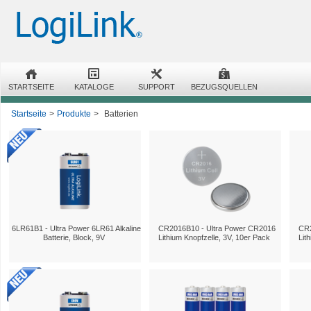
STARTSEITE
KATALOGE
SUPPORT
BEZUGSQUELLEN
Startseite
>
Produkte
>
Batterien
6LR61B1 - Ultra Power 6LR61 Alkaline
CR2016B10 - Ultra Power CR2016
CR2
Batterie, Block, 9V
Lithium Knopfzelle, 3V, 10er Pack
Lit