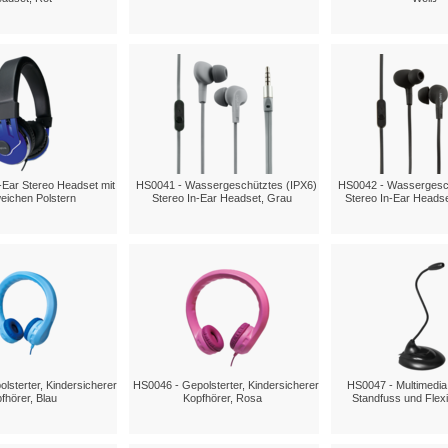
Ear Stereo Headset mit
HS0041 - Wassergeschütztes (IPX6)
HS0042 - Wassergesch
eichen Polstern
Stereo In-Ear Headset, Grau
Stereo In-Ear Heads
lsterter, Kindersicherer
HS0046 - Gepolsterter, Kindersicherer
HS0047 - Multimedia
fhörer, Blau
Kopfhörer, Rosa
Standfuss und Flex