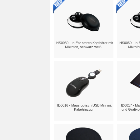
HS0050 - In-Ear stereo Kopfhörer mit
HS0050 - In-E
Mikrofon, schwarz-weiß
Mikrofo
ID0016 - Maus optisch USB Mini mit
ID0017 - Ma
Kabeleinzug
und Grafikd