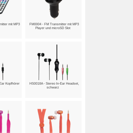
itter mit MP3
FM0004 - FM Transmitter mit MP3
Player und microSD Slot
Ear Kopfhörer
HS0018A - Stereo In-Ear Headset,
schwarz