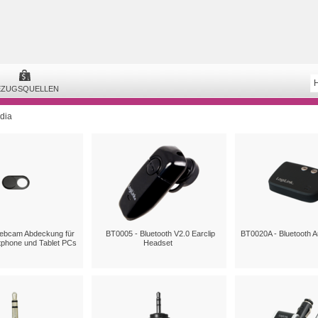
EZUGSQUELLEN
dia
ebcam Abdeckung für
BT0005 - Bluetooth V2.0 Earclip
BT0020A - Bluetooth A
tphone und Tablet PCs
Headset