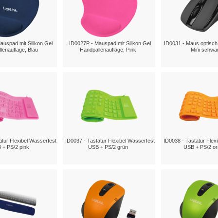
auspad mit Silikon Gel
ID0027P - Mauspad mit Silikon Gel
ID0031 - Maus optisc
lenauflage, Blau
Handpallenauflage, Pink
Mini schwa
atur Flexibel Wasserfest
ID0037 - Tastatur Flexibel Wasserfest
ID0038 - Tastatur Flex
 + PS/2 pink
USB + PS/2 grün
USB + PS/2 o