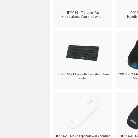
ID0044 - Tastatur Gel
ID004
Handballenauflage schwarz
Handbal
ID0052A - Bluetooth Tastatur, Slim-
ID0054 - Q1 
Style
Mau
ID0062 - Maus Optisch weiß flaches
ID0063 - M