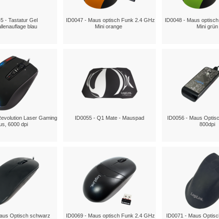
5 - Tastatur Gel
ID0047 - Maus optisch Funk 2.4 GHz
ID0048 - Maus optisc
lenauflage blau
Mini orange
Mini grün
Revolution Laser Gaming
ID0055 - Q1 Mate - Mauspad
ID0056 - Maus Optisc
s, 6000 dpi
800dpi
aus Optisch schwarz
ID0069 - Maus optisch Funk 2.4 GHz
ID0071 - Maus Optisc