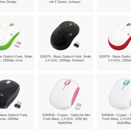
ches Design
mit 3 Tasten, schwarz
s Optisch Funk, Smile,
ID0075 - Maus Optisch Funk, Smile,
ID0076 - Maus Optisc
, 1000dpi, Grün
2.4 GHz, 1000dpi, Schwarz
2.4 GHz, 1000dp
Maus Optisch Funk,
ID0083A - Cooper - Optische Mini
ID0084A - Cooper - 
sma, 1000dpi
Funk Maus, 2,4 GHz, 1000 dpi,
Funk Maus, 2,4 GHz
Weiß/Pink
Weiß/Bla