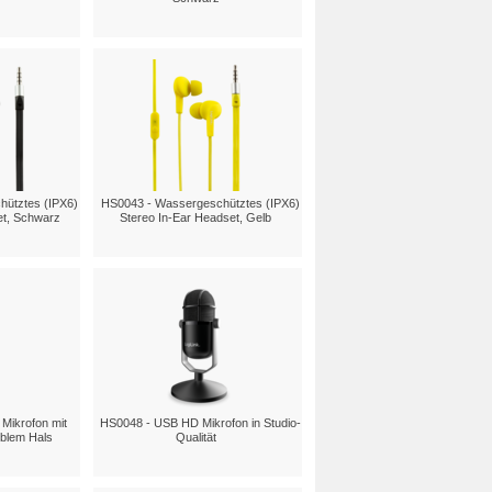
ütztes (IPX6)
HS0043 - Wassergeschütztes (IPX6)
et, Schwarz
Stereo In-Ear Headset, Gelb
 Mikrofon mit
HS0048 - USB HD Mikrofon in Studio-
iblem Hals
Qualität