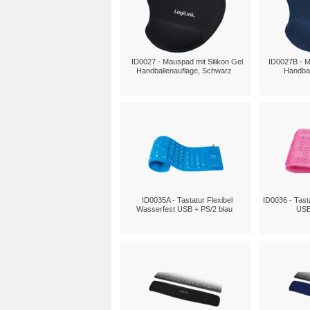
ID0027 - Mauspad mit Silikon Gel
ID0027B - M
Handballenauflage, Schwarz
Handbal
ID0035A - Tastatur Flexibel
ID0036 - Tast
Wasserfest USB + PS/2 blau
USB