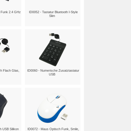
h Funk 2.4 GHz
ID0052 - Tastatur Bluetooth I-Style
Slim
h Flach Glas,
ID0060 - Numerische Zusatztastatur
USB
h USB Silikon
ID0072 - Maus Optisch Funk, Smile,