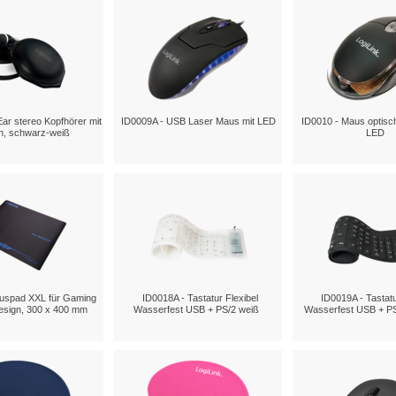
ar stereo Kopfhörer mit
ID0009A - USB Laser Maus mit LED
ID0010 - Maus optisc
n, schwarz-weiß
LED
uspad XXL für Gaming
ID0018A - Tastatur Flexibel
ID0019A - Tastatu
esign, 300 x 400 mm
Wasserfest USB + PS/2 weiß
Wasserfest USB + P