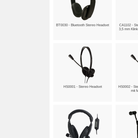
BT0030 - Bluetooth Stereo Headset
CA1102 - St
3,5 mm Klin
HS0001 - Stereo Headset
HS0002 - Ste
mit 