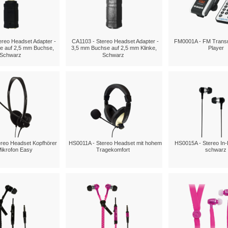
ereo Headset Adapter -
CA1103 - Stereo Headset Adapter -
FM0001A - FM Transm
ke auf 2,5 mm Buchse,
3,5 mm Buchse auf 2,5 mm Klinke,
Player
Schwarz
Schwarz
reo Headset Kopfhörer
HS0011A - Stereo Headset mit hohem
HS0015A - Stereo In-
Mikrofon Easy
Tragekomfort
schwarz