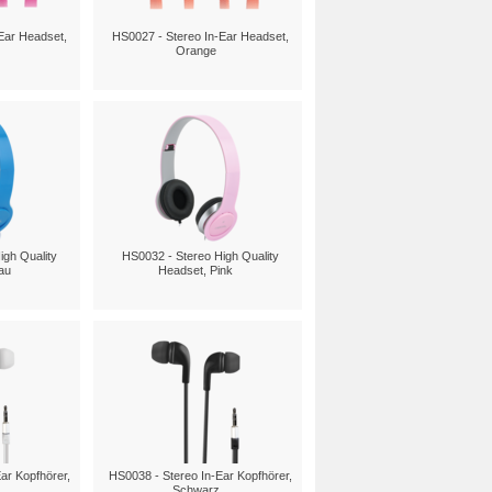
Ear Headset,
HS0027 - Stereo In-Ear Headset,
Orange
igh Quality
HS0032 - Stereo High Quality
au
Headset, Pink
ar Kopfhörer,
HS0038 - Stereo In-Ear Kopfhörer,
Schwarz