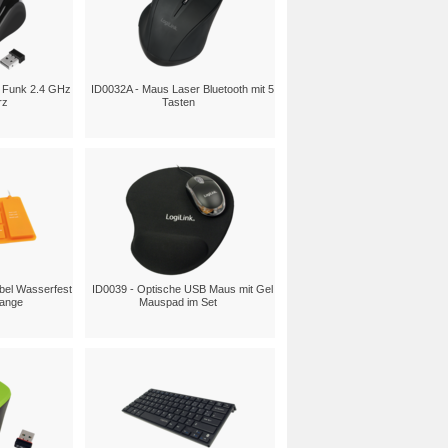
h Funk 2.4 GHz
ID0032A - Maus Laser Bluetooth mit 5
rz
Tasten
ibel Wasserfest
ID0039 - Optische USB Maus mit Gel
range
Mauspad im Set