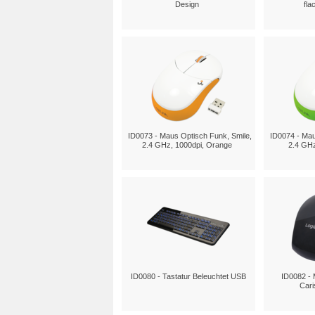
Design
fla
ID0073 - Maus Optisch Funk, Smile,
ID0074 - Mau
2.4 GHz, 1000dpi, Orange
2.4 GHz
ID0080 - Tastatur Beleuchtet USB
ID0082 - 
Cari