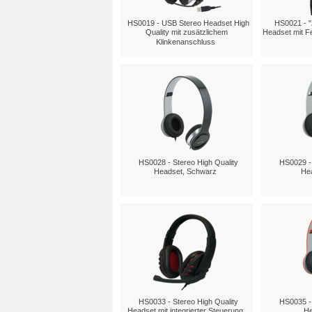
HS0019 - USB Stereo Headset High
HS0021 - "
Quality mit zusätzlichem
Headset mit F
Klinkenanschluss
HS0028 - Stereo High Quality
HS0029 - 
Headset, Schwarz
He
HS0033 - Stereo High Quality
HS0035 - 
Headset mit integrierter Steuerung
He