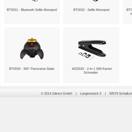
BT0031 - Bluetooth Selfie Monopod
BT0032 - Selfie Monopod
BT0
m
BT0039 - 360° Panorama-Stativ
WZ0026 - 2-in-1 SIM Karten
Schneider
© 2014 2direct GmbH | Langenstück 5 | 58579 Schalk