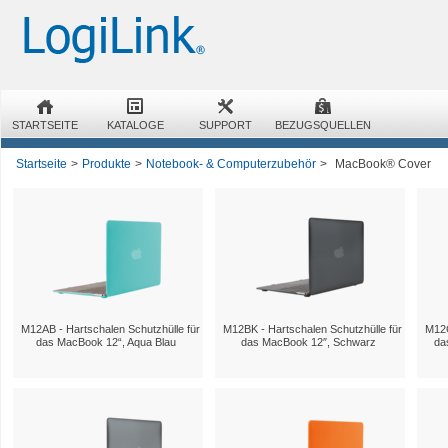
STARTSEITE
KATALOGE
SUPPORT
BEZUGSQUELLEN
Startseite
>
Produkte
>
Notebook- & Computerzubehör
>
MacBook® Cover
M12AB - Hartschalen Schutzhülle für
M12BK - Hartschalen Schutzhülle für
M12C
das MacBook 12“, Aqua Blau
das MacBook 12″, Schwarz
da