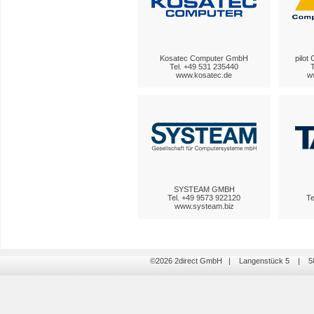
Kosatec Computer GmbH
pilot
Tel. +49 531 235440
www.kosatec.de
ww
SYSTEAM GMBH
Tel. +49 9573 922120
Te
www.systeam.biz
©2026 2direct GmbH | Langenstück 5 | 5